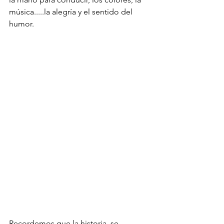
música.....la alegría y el sentido del 
humor.
Recordemos que la historia  se 