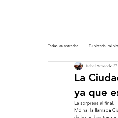
Todas las entradas
Tu historia, mi his
Isabel Armando
27
América toda , de norte a sur
La Ciuda
ya que e
La sorpresa al final. 
Mdina, la llamada Ci
dicho, el bus tuerce 