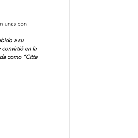
an unas con 
bido a su 
convirtió en la 
ada como “Citta 