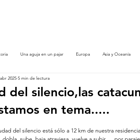
toria
Una aguja en un pajar
Europa
Asia y Oceanía
 abr 2025
5 min de lectura
Argentina
d del silencio,las catac
stamos en tema.....
udad del silencio está sólo a 12 km de nuestra residencia
, dobla, sube, baja atraviesa, vuelve a subir......por para