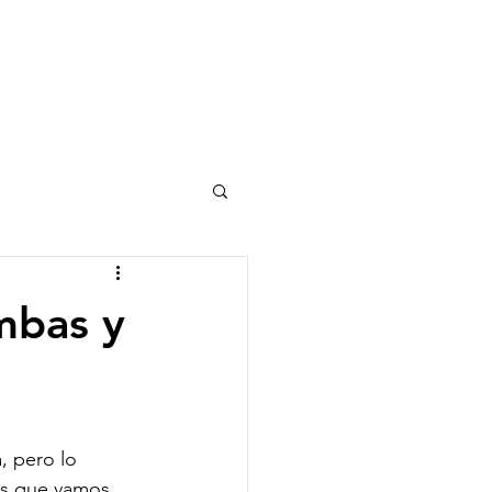
umbas y
, pero lo 
jes que vamos 