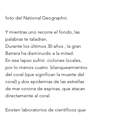
foto del National Geographic
Y mientras uno recorre el fondo, las 
palabras te taladran. 
Durante los últimos 30 años , la gran 
Barrera ha disminuido a la mitad. 
En ese lapso sufrió  ciclones locales, 
por lo menos cuatro  blanqueamientos 
del coral (que significan la muerte del 
coral) y dos epidemias de las estrellas 
de mar corona de espinas, que atacan 
directamente al coral.
Existen laboratorios de científicos que 
tratan de estudiar las 
condiciones....ellos son optimistas en 
cuanto al poder de regeneración del 