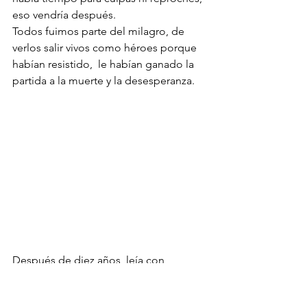
eso vendría después.
Todos fuimos parte del milagro, de 
verlos salir vivos como héroes porque 
habían resistido,  le habían ganado la 
partida a la muerte y la desesperanza.
Después de diez años, leía con 
asombro que extrañan ese momento, 
que quisieran volver a la minería...una 