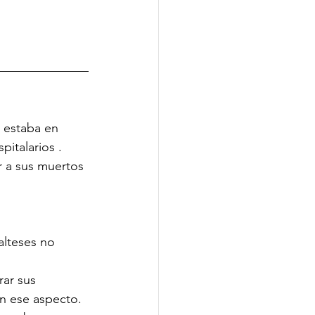
 estaba en 
italarios .
r a sus muertos 
alteses no 
ar sus 
n ese aspecto. 