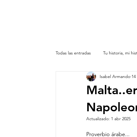
Todas las entradas
Tu historia, mi his
Isabel Armando
14
América toda , de norte a sur
Malta..e
Napoleo
Actualizado:
1 abr 2025
Proverbio árabe...