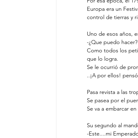
Por esa época, el 17
Europa era un Festiva
control de tierras y r
Uno de esos años, e
-¿Que puedo hacer?
Como todos los petis
que lo logra.
Se le ocurrió de pro
..¡A por ellos! pensó
Pasa revista a las tro
Se pasea por el puer
Se va a embarcar en
Su segundo al mando 
-Este....mi Emperador