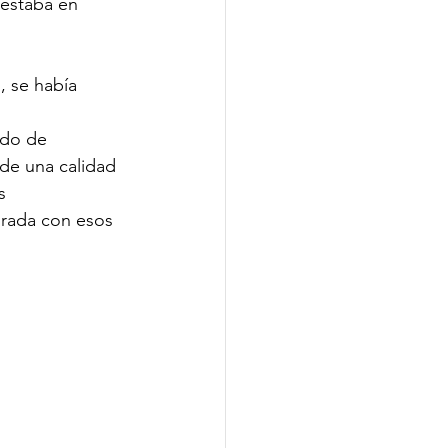
 estaba en 
, se había 
odo de 
de una calidad 
s 
rada con esos 