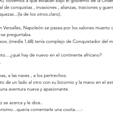
90, volvemos a que estaban bajo el gobierno de la Orde
l de conquistas , invasiones , alianzas, traiciones y guerr
iquezas...(la de los otros,claro).
n Versalles, Napoleón se pasea por los salones muerto 
-se preguntaba.
os..(medía 1,68) tenía complejo de Conquistador del mu
nto....¿qué hay de nuevo en el continente africano? 
. 
pas, a las naves , a los pertrechos. 
to de un lado al otro con su bicornio y la mano en el e
 una aventura nueva y apasionante.
se acerca y le dice..
isimo...queria comentarle una cosita.....-