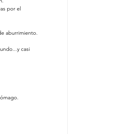
n.
as por el 
de aburrimiento.
ndo...y casi 
stómago.