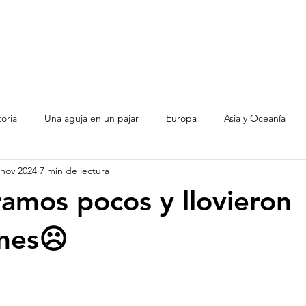
toria
Una aguja en un pajar
Europa
Asia y Oceanía
 nov 2024
7 min de lectura
Argentina
ramos pocos y llovieron
nes☹️