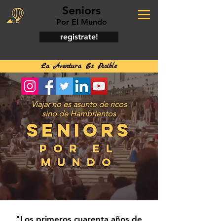
Seniors
Por El Mundo
registrate!
La Aventura Es Posible
Viajar no es asunto de ricos
sino de Hambrientos
SENIORS
POR EL
MUNDO
"Los primeros cuarenta años de