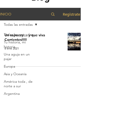
Regístrate
INICIO
Todas las entradas
Todas las entradas
Un sapucay.... y que viva
Corrientes!!!!!
Tu historia, mi
historia
8 ene 2021
Una aguja en un
pajar
Europa
Asia y Oceanía
América toda , de
norte a sur
Argentina