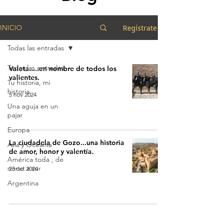
Regístrate
INICIO
Todas las entradas
Todas las entradas
Valeta.....en nombre de todos los
valientes.
Tu historia, mi
historia
5 nov 2024
Una aguja en un
pajar
Europa
La ciudadela de Gozo...una historia
Asia y Oceanía
de amor, honor y valentía.
América toda , de
norte a sur
23 oct 2024
Argentina