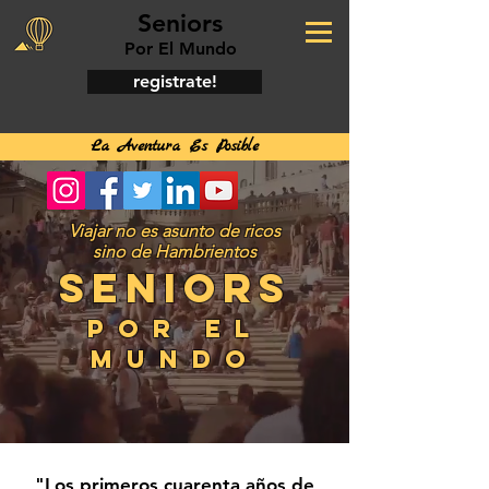
Seniors
Por El Mundo
registrate!
La Aventura Es Posible
Viajar no es asunto de ricos
sino de Hambrientos
SENIORS
POR EL
MUNDO
"Los primeros cuarenta años de