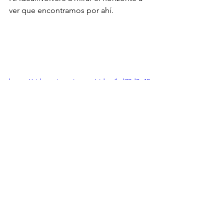
ver que encontramos por ahí.
https://video.wixstatic.com/video/bd72d0_42
4e6cc449584606afff3f2542c316d8/1080p/mp4/
file.mp4
(Debo aclarar que la que habla es AI )
A surfear la ola Seniors....!!!!!!!
Y al que quiera venir y se 