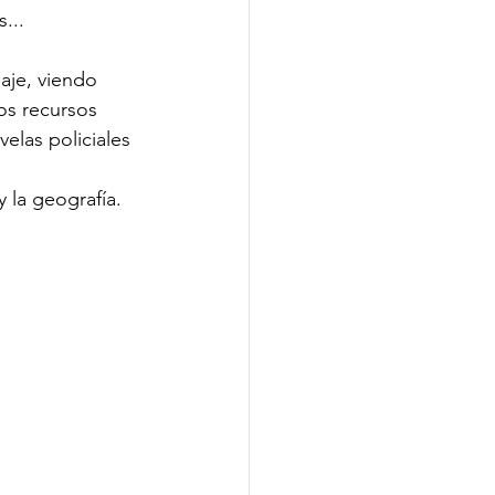
...
aje, viendo 
os recursos 
elas policiales 
y la geografía.