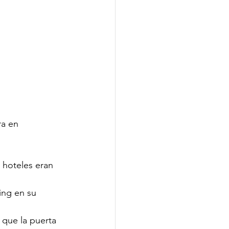
ra en 
 hoteles eran 
ing en su 
que la puerta 