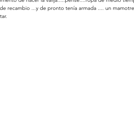
mento de hacer la valija.....pensé....ropa de medio tiem
 de recambio ...y de pronto tenía armada .... un mamotr
tar.