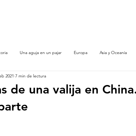
toria
Una aguja en un pajar
Europa
Asia y Oceanía
feb 2021
7 min de lectura
Argentina
s de una valija en China
parte