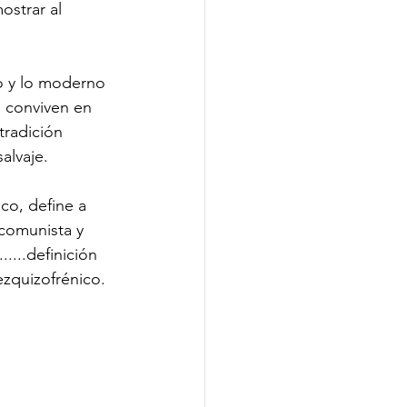
ostrar al 
o y lo moderno  
, conviven en 
tradición 
alvaje. 
co, define a 
comunista y 
....definición 
zquizofrénico.