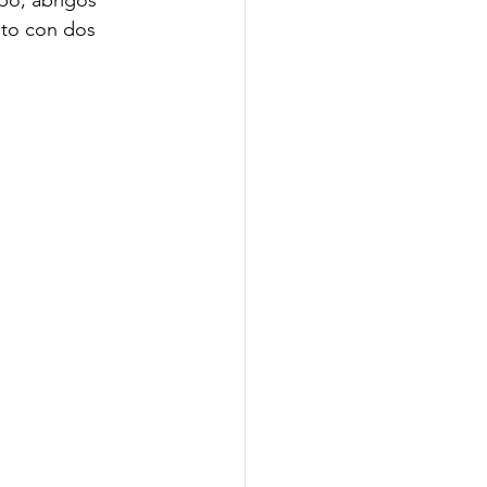
po, abrigos 
eto con dos 