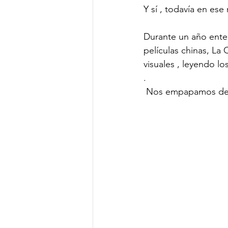
Y sí , todavía en es
Durante un año enter
películas chinas, La
visuales , leyendo lo
.
 Nos empapamos de la