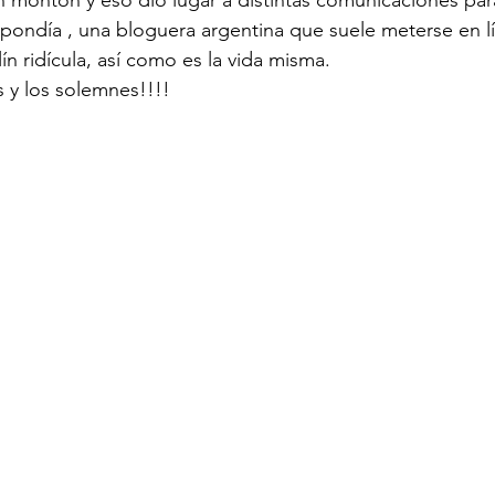
n montón y eso dio lugar a distintas comunicaciones para
ondía , una bloguera argentina que suele meterse en lío
ín ridícula, así como es la vida misma. 
s y los solemnes!!!!