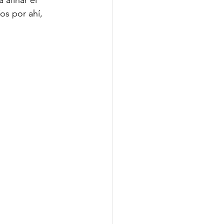
 afinar el 
s por ahí, 