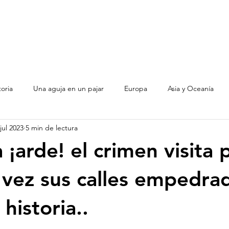
toria
Una aguja en un pajar
Europa
Asia y Oceanía
jul 2023
5 min de lectura
Argentina
 ¡arde! el crimen visita 
vez sus calles empedra
 historia..