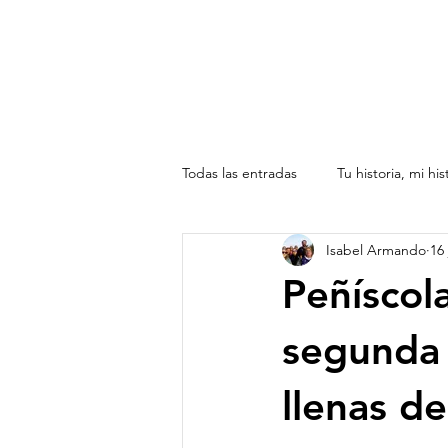
Todas las entradas
Tu historia, mi his
Isabel Armando
16 
América toda , de norte a sur
Peñíscola
segunda 
llenas de