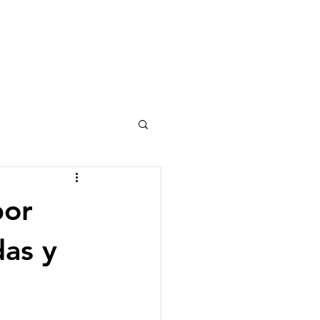
por
das y