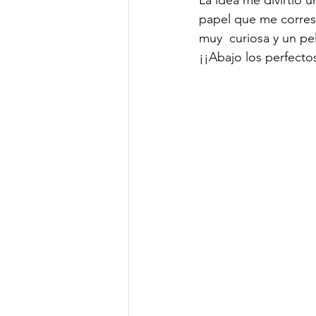
La idea me divirtió u
papel que me corresp
muy  curiosa y un pel
¡¡Abajo los perfecto