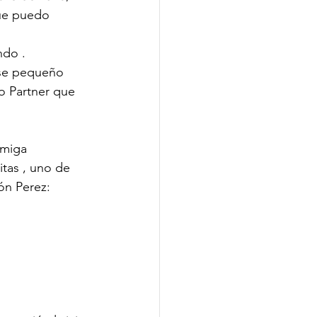
que puedo 
ndo .
ese pequeño 
o Partner que 
amiga 
itas , uno de 
ón Perez: