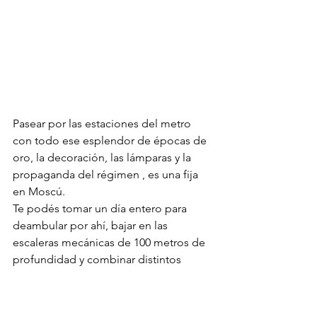
Pasear por las estaciones del metro 
con todo ese esplendor de épocas de 
oro, la decoración, las lámparas y la 
propaganda del régimen , es una fija 
en Moscú. 
Te podés tomar un día entero para 
deambular por ahí, bajar en las 
escaleras mecánicas de 100 metros de 
profundidad y combinar distintos 
destinos.
 Los trenes, por supuesto 
sincronizados al segundo, y todo 