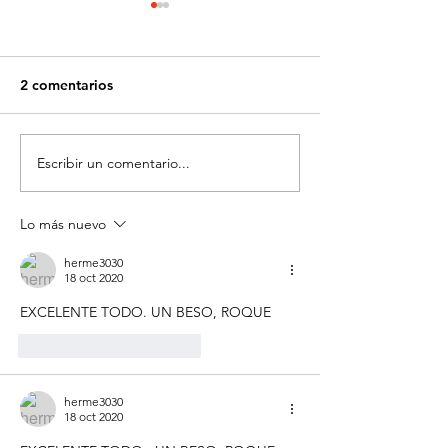
2 comentarios
Escribir un comentario...
Irredentos sueltos en
Dos hermanas y
Florencia. Viajar en
nuevo modelo 
familia, una tendencia
negocio
Lo más nuevo
que crece.
herme3030
18 oct 2020
EXCELENTE TODO. UN BESO, ROQUE
Me gusta
Reaccionar
herme3030
18 oct 2020