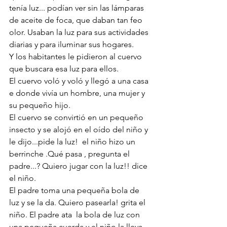
tenía luz... podían ver sin las lámparas 
de aceite de foca, que daban tan feo 
olor. Usaban la luz para sus actividades 
diarias y para iluminar sus hogares.
Y los habitantes le pidieron al cuervo 
que buscara esa luz para ellos. 
El cuervo voló y voló y llegó a una casa 
e donde vivía un hombre, una mujer y 
su pequeño hijo.
El cuervo se convirtió en un pequeño 
insecto y se alojó en el oído del niño y 
le dijo...pide la luz!  el niño hizo un 
berrinche .Qué pasa , pregunta el 
padre...? Quiero jugar con la luz!! dice 
el niño.
El padre toma una pequeña bola de 
luz y se la da. Quiero pasearla! grita el 
niño. El padre ata  la bola de luz con 
una pequeña cuerda y el niño la lleva 