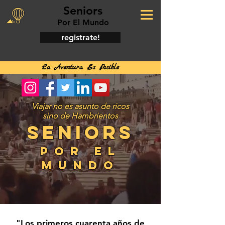
Seniors
Por El Mundo
registrate!
La Aventura Es Posible
Viajar no es asunto de ricos
sino de Hambrientos
SENIORS
POR EL
MUNDO
"Los primeros cuarenta años de