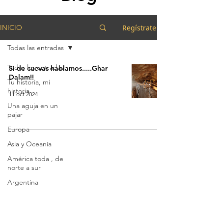
Regístrate
INICIO
Todas las entradas
Todas las entradas
Si de cuevas hablamos.....Ghar
Dalam!!
Tu historia, mi
historia
11 oct 2024
Una aguja en un
pajar
Europa
Asia y Oceanía
América toda , de
norte a sur
Argentina